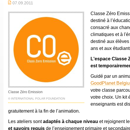
07.09.2011
Classe Zéro Emiss
destiné à l’éducati
consacré aux cha
climatiques et à l'én
destiné aux élèves 
ans et aux étudiant
L'espace Classe 
est temporairemen
Guidé par un anim
GoodPlanet Belgi
votre classe parcour
Classe Zéro Emission
votre choix. Un kit 
© INTERNATIONAL POLAR FOUNDATION
enseignants est di
gratuitement à la fin de l’animation.
Les ateliers sont
adaptés à chaque niveau
et rejoignent l
et savoirs requis
de l’enseignement primaire et secondaire