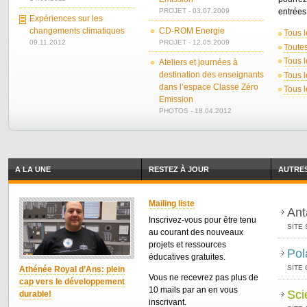
PROJET - 03.07.2009
entrées 
Expériences sur les
changements climatiques
CD-ROM Energie
Tous l
09.11.2012
PROJET - 12.05.2009
Toutes
Tous l
Ateliers et journées à
destination des enseignants
Tous l
dans l’espace Classe Zéro
Tous l
Emission
PHOTOS - 18.04.2012
A LA UNE
RESTEZ À JOUR
AUTRES
Mailing liste
Ant
Inscrivez-vous pour être tenu
SITE 
au courant des nouveaux
projets et ressources
Pol
éducatives gratuites.
SITE
Athénée Royal d’Ans: plein
Vous ne recevrez pas plus de
cap vers le développement
10 mails par an en vous
Sci
durable!
inscrivant.