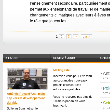
l’enseignement secondaire, particulièrement d
permet aux enseignants de travailler de manièr
changements climatiques avec leurs élèves e
le rôle que jouent les…
1
2
3
>
Last ›
A LA UNE
RESTEZ À JOUR
AUTRES
Mailing liste
Ant
Inscrivez-vous pour être tenu
SITE 
au courant des nouveaux
projets et ressources
Pol
éducatives gratuites.
SITE
Athénée Royal d’Ans: plein
Vous ne recevrez pas plus de
cap vers le développement
10 mails par an en vous
Sci
durable!
inscrivant.
SITE 
Suite au Sommet sur le