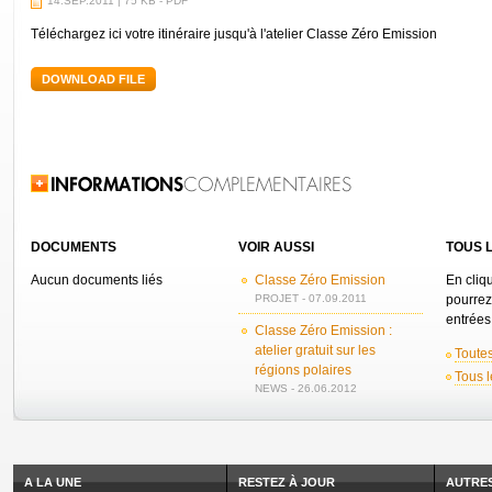
14.SEP.2011 | 75 KB - PDF
Téléchargez ici votre itinéraire jusqu'à l'atelier Classe Zéro Emission
DOWNLOAD FILE
Related Information
DOCUMENTS
VOIR AUSSI
TOUS L
Aucun documents liés
Classe Zéro Emission
En cliq
PROJET - 07.09.2011
pourrez
entrées 
Classe Zéro Emission :
atelier gratuit sur les
Toutes
régions polaires
Tous l
NEWS - 26.06.2012
A LA UNE
RESTEZ À JOUR
AUTRES