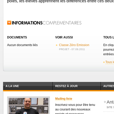
poles, les élèves apprennent les différences entre ces deux
Related Information
DOCUMENTS
VOIR AUSSI
TOUS L
Aucun documents liés
Classe Zéro Emission
En cliq
PROJET - 07.09.2011
pourrez
entrées 
Tous l
A LA UNE
RESTEZ À JOUR
AUTRES
Mailing liste
Ant
Inscrivez-vous pour être tenu
SITE 
au courant des nouveaux