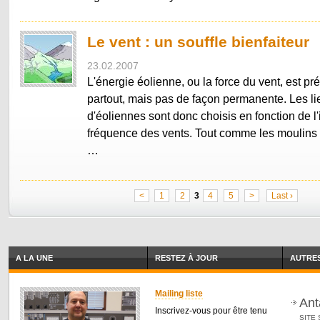
Le vent : un souffle bienfaiteur
23.02.2007
L'énergie éolienne, ou la force du vent, est p
partout, mais pas de façon permanente. Les lie
d'éoliennes sont donc choisis en fonction de l'i
fréquence des vents. Tout comme les moulins à
…
<
1
2
3
4
5
>
Last ›
A LA UNE
RESTEZ À JOUR
AUTRES
Mailing liste
Ant
Inscrivez-vous pour être tenu
SITE 