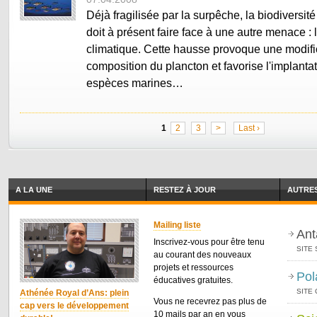
Déjà fragilisée par la surpêche, la biodiversi
doit à présent faire face à une autre menace :
climatique. Cette hausse provoque une modifi
composition du plancton et favorise l'implantat
espèces marines…
1
2
3
>
Last ›
A LA UNE
RESTEZ À JOUR
AUTRES
Mailing liste
Ant
Inscrivez-vous pour être tenu
SITE 
au courant des nouveaux
projets et ressources
Pol
éducatives gratuites.
SITE
Athénée Royal d’Ans: plein
Vous ne recevrez pas plus de
cap vers le développement
10 mails par an en vous