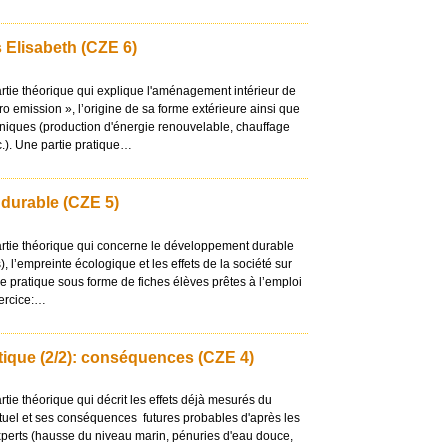
s Elisabeth (CZE 6)
rtie théorique qui explique l'aménagement intérieur de
ro emission », l’origine de sa forme extérieure ainsi que
iques (production d'énergie renouvelable, chauffage
c.). Une partie pratique…
durable (CZE 5)
artie théorique qui concerne le développement durable
), l’empreinte écologique et les effets de la société sur
e pratique sous forme de fiches élèves prêtes à l’emploi
xercice:…
ique (2/2): conséquences (CZE 4)
tie théorique qui décrit les effets déjà mesurés du
uel et ses conséquences futures probables d'après les
xperts (hausse du niveau marin, pénuries d'eau douce,