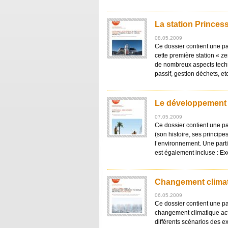
La station Princes
08.05.2009
Ce dossier contient une pa
cette première station « ze
de nombreux aspects techn
passif, gestion déchets, et
Le développement 
07.05.2009
Ce dossier contient une p
(son histoire, ses principes
l’environnement. Une parti
est également incluse : E
Changement climat
06.05.2009
Ce dossier contient une par
changement climatique act
différents scénarios des e