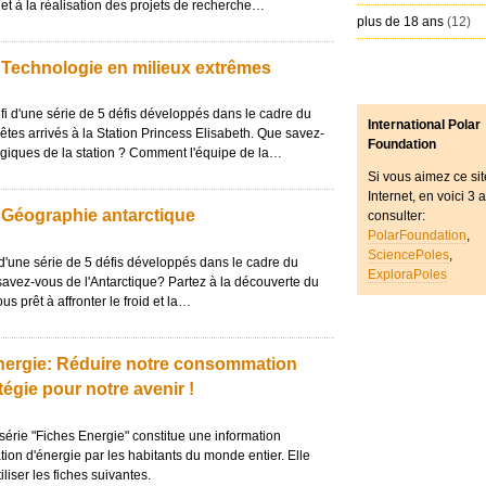
 et à la réalisation des projets de recherche…
plus de 18 ans
(12)
: Technologie en milieux extrêmes
fi d'une série de 5 défis développés dans le cadre du
International Polar
 êtes arrivés à la Station Princess Elisabeth. Que savez-
Foundation
giques de la station ? Comment l'équipe de la…
Si vous aimez ce sit
Internet, en voici 3 
: Géographie antarctique
consulter:
PolarFoundation
,
SciencePoles
,
i d'une série de 5 défis développés dans le cadre du
ExploraPoles
savez-vous de l'Antarctique? Partez à la découverte du
ous prêt à affronter le froid et la…
nergie: Réduire notre consommation
tégie pour notre avenir !
 série "Fiches Energie" constitue une information
on d'énergie par les habitants du monde entier. Elle
liser les fiches suivantes.