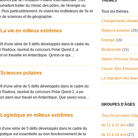
aborés par la Fondation Polaire Internationale. Ces
THÈMES
haitent traiter du climat, des pôles, de l'énergie ou
Plus particulièrement; ils visent les instituteurs de 5e et
Tous les thèmes
e de sciences et de géographie.
Changements climat
 La vie en milieux extrêmes
Régions polaires
(29)
Energie
(16)
éfi d'une série de 5 défis développés dans le cadre du
r Radoux, lauréat du concours Polar Quest 2, a
Biodiversité
(15)
t on travaille en Antarctique. Qu'est-ce qui…
Station Princess Elis
Classe Zéro Emissio
 Sciences polaires
La migration des Iba
éfi d'une série de 5 défis développés dans le cadre du
r Radoux, lauréat du concours Polar Quest 2, a pu
s dans leur travail en Antarctique. Que savez-vous…
GROUPES D'ÂGES
: Logistique en milieux extrêmes
Tous les groupes d'â
de 12 à 15 ans
(30)
éfi d'une série de 5 défis développés dans le cadre du
ogistique est essentielle au bon fonctionnement de la
de 15 à 18 ans
(27)