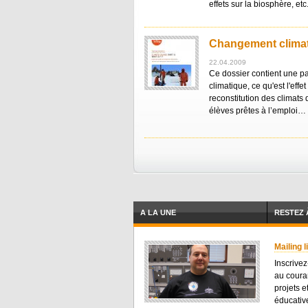
effets sur la biosphère, et
Changement climati
22.04.2009
Ce dossier contient une p
climatique, ce qu'est l'effe
reconstitution des climats
élèves prêtes à l’emploi…
A LA UNE
RESTEZ 
Mailing l
Inscrivez
au coura
projets e
éducative