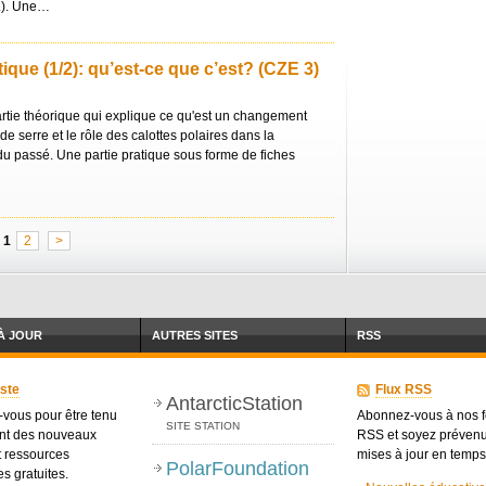
c.). Une…
que (1/2): qu’est-ce que c’est? (CZE 3)
artie théorique qui explique ce qu'est un changement
t de serre et le rôle des calottes polaires dans la
 du passé. Une partie pratique sous forme de fiches
1
2
>
À JOUR
AUTRES SITES
RSS
iste
Flux RSS
AntarcticStation
-vous pour être tenu
Abonnez-vous à nos 
SITE STATION
nt des nouveaux
RSS et soyez préven
t ressources
mises à jour en temps
PolarFoundation
s gratuites.