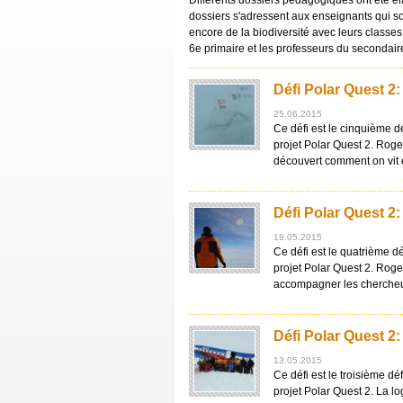
Différents dossiers pédagogiques ont été él
dossiers s'adressent aux enseignants qui sou
encore de la biodiversité avec leurs classes. 
6e primaire et les professeurs du secondair
Défi Polar Quest 2:
25.06.2015
Ce défi est le cinquième d
projet Polar Quest 2. Roge
découvert comment on vit e
Défi Polar Quest 2:
18.05.2015
Ce défi est le quatrième d
projet Polar Quest 2. Roge
accompagner les chercheur
Défi Polar Quest 2
13.05.2015
Ce défi est le troisième d
projet Polar Quest 2. La l