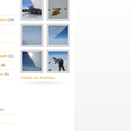
iques
(18)
abeth
(11)
n
(8)
nes
(5)
TOUTES LES PHOTOS
ges