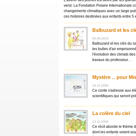
L’avenir des jeunes est défini par les quest
venir. La Fondation Polaire Internationale 
changements climatiques avec un large publi
ces histoires destinées aux enfants entre 5 
Balbuzard et les cl
06.09.2010
Balbuzard et les clés du 
les bulles d'air emprisonn
l'évolution des climats de
travaux du professeur…
Mystère ... pour Mi
19.11.2008
Ce conte s'adresse aux élè
scientifiques qui seront p
La colère du ciel
13.11.2008
Ce récit aborde le thème 
dont les enfants voient so