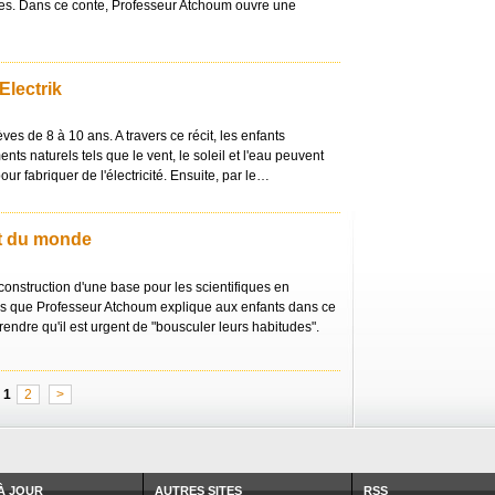
es. Dans ce conte, Professeur Atchoum ouvre une
Electrik
es de 8 à 10 ans. A travers ce récit, les enfants
ts naturels tels que le vent, le soleil et l'eau peuvent
ur fabriquer de l'électricité. Ensuite, par le…
t du monde
 construction d'une base pour les scientifiques en
es que Professeur Atchoum explique aux enfants dans ce
mprendre qu'il est urgent de "bousculer leurs habitudes".
1
2
>
À JOUR
AUTRES SITES
RSS