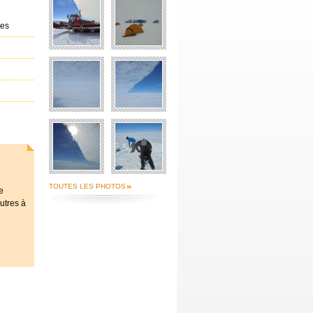
ges
TOUTES LES PHOTOS
e
autres à