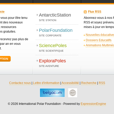
iste
Flux RSS
AntarcticStation
-vous pour être tenu
Abonnez-vous à nos 
SITE STATION
nt des nouveaux
RSS et soyez préven
t ressources
mises à jour en temps
PolarFoundation
s gratuites.
Nouvelles éducativ
SITE CORPORATE
recevrez pas plus de
Dossiers Educatifs
 par an en vous
SciencePoles
Animations Multimé
t.
SITE SCIENTIFIQUE
PTION
ExploraPoles
SITE AVENTURE
Contactez nous
|
Lettre d'information
|
Accessibilité
|
Recherche
|
RSS
© 2026 International Polar Foundation - Powered by
ExpressionEngine