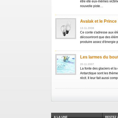
être été eux-mêmes victim
nouvelle piste…
Avalak et le Prince 
13.11.2008
Ce conte s'adresse aux élèv
découvriront que des élémen
produire assez d'énergie po
Les larmes du bou
20.11.2007
La fonte des glaciers et la
Antarctique sont les thèm
récit. Il leur fait aussi co
A LA UNE
RESTEZ 