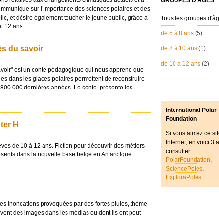
ions relatives aux changements climatiques actuels et à
GROUPES D'ÂGES
communique sur l’importance des sciences polaires et des
c, et désire également toucher le jeune public, grâce à
Tous les groupes d'â
et 12 ans.
de 5 à 8 ans
(5)
és du savoir
de 8 à 10 ans
(1)
de 10 à 12 ans
(2)
savoir" est un conte pédagogique qui nous apprend que
ées dans les glaces polaires permettent de reconstruire
s 800 000 dernières années. Le conte présente les
International Polar
Foundation
ster H
Si vous aimez ce sit
Internet, en voici 3 
ves de 10 à 12 ans. Fiction pour découvrir des métiers
consulter:
résents dans la nouvelle base belge en Antarctique.
PolarFoundation
,
SciencePoles
,
ExploraPoles
des inondations provoquées par des fortes pluies, thème
uvent des images dans les médias ou dont ils ont peut-