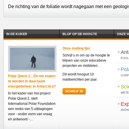
De richting van de foliatie wordt nagegaan met een geolog
IN DE KIJKER
BLIJF OP DE HOOGTE
ONZE W
Onze mailing lijst
Ant
Schrijf u in om op de hoogte te
POOL
blijven van onze educatieve
projecten en middelen.
Pol
Dit wordt hooguit 10
CORP
Polar Quest 2 : Zin om expert
mailberichten per jaar.
te worden in duurzaam
Sci
energiebeheer in Antarctica?
SCHRIJF IN
WETE
In het kader van het project
Polar Quest 2, stelt
Exp
International Polar Foundation
een reeks van 5 uitdagingen
AVON
voor - onder vorm van vraag
en antwoord -…