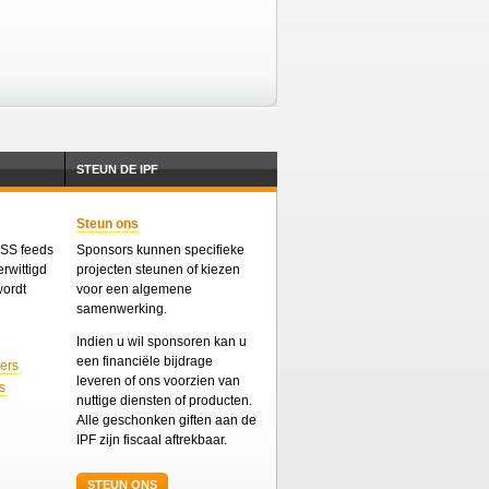
STEUN DE IPF
Steun ons
 RSS feeds
Sponsors kunnen specifieke
rwittigd
projecten steunen of kiezen
wordt
voor een algemene
samenwerking.
Indien u wil sponsoren kan u
een financiële bijdrage
ers
leveren of ons voorzien van
s
nuttige diensten of producten.
Alle geschonken giften aan de
IPF zijn fiscaal aftrekbaar.
STEUN ONS