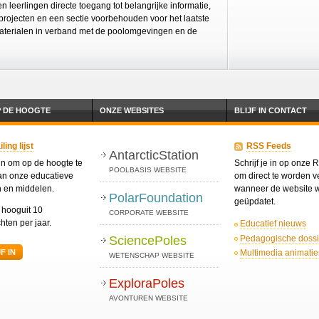
 leerlingen directe toegang tot belangrijke informatie,
projecten en een sectie voorbehouden voor het laatste
terialen in verband met de poolomgevingen en de
P DE HOOGTE
ONZE WEBSITES
BLIJF IN CONTACT
ing lijst
RSS Feeds
AntarcticStation
 in om op de hoogte te
Schrijf je in op onze
POOLBASIS WEBSITE
van onze educatieve
om direct te worden ve
n en middelen.
wanneer de website 
PolarFoundation
geüpdatet.
t hooguit 10
CORPORATE WEBSITE
hten per jaar.
Educatief nieuws
Pedagogische dossi
SciencePoles
Multimedia animatie
F IN
WETENSCHAP WEBSITE
ExploraPoles
AVONTUREN WEBSITE