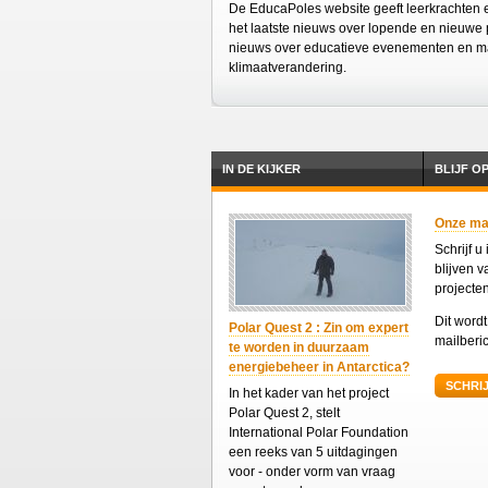
De EducaPoles website geeft leerkrachten en
het laatste nieuws over lopende en nieuwe 
nieuws over educatieve evenementen en ma
klimaatverandering.
IN DE KIJKER
BLIJF O
Onze mail
Schrijf u
blijven 
projecte
Dit word
Polar Quest 2 : Zin om expert
mailberic
te worden in duurzaam
energiebeheer in Antarctica?
SCHRIJ
In het kader van het project
Polar Quest 2, stelt
International Polar Foundation
een reeks van 5 uitdagingen
voor - onder vorm van vraag