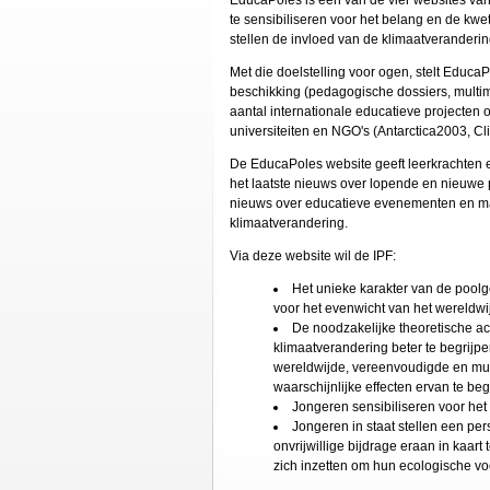
EducaPoles is één van de vier websites van 
te sensibiliseren voor het belang en de kwe
stellen de invloed van de klimaatverandering
Met die doelstelling voor ogen, stelt Educ
beschikking (pedagogische dossiers, multime
aantal internationale educatieve projecten 
universiteiten en NGO's (Antarctica2003, Cli
De EducaPoles website geeft leerkrachten en
het laatste nieuws over lopende en nieuwe 
nieuws over educatieve evenementen en ma
klimaatverandering.
Via deze website wil de IPF:
Het unieke karakter van de poolg
voor het evenwicht van het wereldw
De noodzakelijke theoretische a
klimaatverandering beter te begrijpen
wereldwijde, vereenvoudigde en mul
waarschijnlijke effecten ervan te beg
Jongeren sensibiliseren voor het 
Jongeren in staat stellen een pers
onvrijwillige bijdrage eraan in kaar
zich inzetten om hun ecologische voe