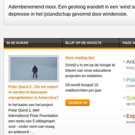
Adembenemend mooi. Een geoloog wandelt in een 'wind sc
depressie in het ijslandschap gevormd door winderosie.
IN DE KIJKER
BLIJF OP DE HOOGTE
ONZE W
Onze mailing lijst
Ant
Schrijf u in om op de hoogte te
POOL
blijven van onze educatieve
projecten en middelen.
Pol
Dit wordt hooguit 10
CORP
Polar Quest 2 : Zin om expert
mailberichten per jaar.
te worden in duurzaam
Sci
energiebeheer in Antarctica?
SCHRIJF IN
WETE
In het kader van het project
Polar Quest 2, stelt
Exp
International Polar Foundation
een reeks van 5 uitdagingen
AVON
voor - onder vorm van vraag
en antwoord -…