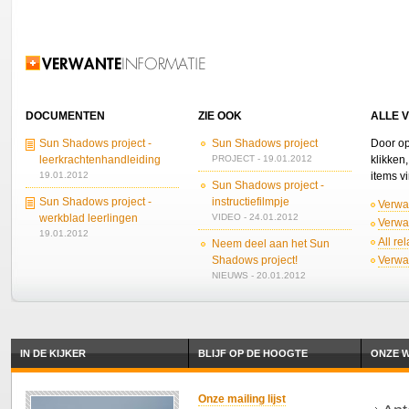
Verwante informatie
DOCUMENTEN
ZIE OOK
ALLE 
Sun Shadows project -
Sun Shadows project
Door op
leerkrachtenhandleiding
PROJECT - 19.01.2012
klikken
19.01.2012
items v
Sun Shadows project -
Sun Shadows project -
instructiefilmpje
Verwa
werkblad leerlingen
VIDEO - 24.01.2012
Verwa
19.01.2012
All re
Neem deel aan het Sun
Shadows project!
Verwa
NIEUWS - 20.01.2012
IN DE KIJKER
BLIJF OP DE HOOGTE
ONZE W
Onze mailing lijst