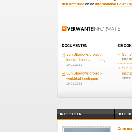
dell'Antartide
en de
International Polar Fo
Verwante informatie
DOCUMENTEN
ZIE OOK
Sun Shadows project -
Sun S
leerkrachtenhandleiding
PROJEC
19.01.2012
Sun S
Sun Shadows project -
instru
werkblad leerlingen
VIDEO 
19.01.2012
IN DE KIJKER
BLIJF O
Onze mail