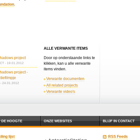
undation
.
ALLE VERWANTE ITEMS
hadows project
Door op onderstaande links te
T - 19.01.2012
klikken, kan u alle verwante
items vinden.
hadows project -
ctiefilmpje
Verwante documenten
- 24.01.2012
All related projects
Verwante video's
P DE HOOGTE
ONZE WEBSITES
BLIJF IN CONTACT
ing lijst
RSS Feeds