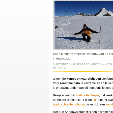
Koen Meirlaen meet de schaduw van de zo
in Antarctica.
© INTERNATIONAL POLAR FOUNDATION - KOEN
MEIRLAEN
alleen de
kennis en vaardigheden
conform
door
real-time data
te verzamelen en te ver
is er opwindender dan dit nog eens te mog
Bekijk alvast het
instructiefilmpje
, dat leer
op Antarctica maakte! En lees
hier
meer over
leerkrachtenhandleiding
is er ook een
werkb
Het Sun Shadows project is een gezamenlijk