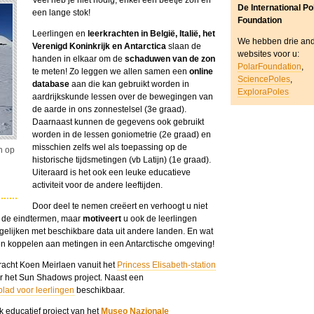
Veel heb je niet nodig, enkel een beetje zon en
De International Po
een lange stok!
Foundation
Leerlingen en
leerkrachten in België, Italië, het
We hebben drie an
Verenigd Koninkrijk en Antarctica
slaan de
websites voor u:
handen in elkaar om de
schaduwen van de zon
PolarFoundation
,
te meten! Zo leggen we allen samen een
online
SciencePoles
,
database
aan die kan gebruikt worden in
ExploraPoles
aardrijkskunde lessen over de bewegingen van
de aarde in ons zonnestelsel (3e graad).
Daarnaast kunnen de gegevens ook gebruikt
worden in de lessen goniometrie (2e graad) en
misschien zelfs wel als toepassing op de
n op
historische tijdsmetingen (vb Latijn) (1e graad).
Uiteraard is het ook een leuke educatieve
activiteit voor de andere leeftijden.
Door deel te nemen creëert en verhoogt u niet
 de eindtermen, maar
motiveert
u ook de leerlingen
gelijken met beschikbare data uit andere landen. En wat
en koppelen aan metingen in een Antarctische omgeving!
kracht Koen Meirlaen vanuit het
Princess Elisabeth-station
 het Sun Shadows project. Naast een
lad voor leerlingen
beschikbaar.
 educatief project van het
Museo Nazionale