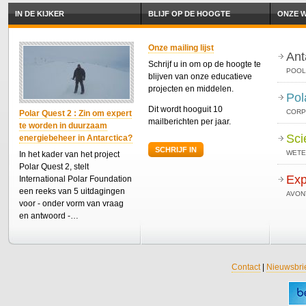
IN DE KIJKER
BLIJF OP DE HOOGTE
ONZE W
Onze mailing lijst
Ant
Schrijf u in om op de hoogte te
POOL
blijven van onze educatieve
projecten en middelen.
Pol
Dit wordt hooguit 10
CORP
Polar Quest 2 : Zin om expert
mailberichten per jaar.
te worden in duurzaam
Sci
energiebeheer in Antarctica?
SCHRIJF IN
WETE
In het kader van het project
Polar Quest 2, stelt
Exp
International Polar Foundation
een reeks van 5 uitdagingen
AVON
voor - onder vorm van vraag
en antwoord -…
Contact
|
Nieuwsbri