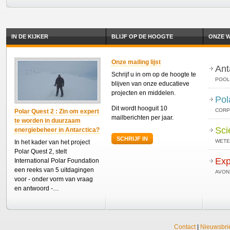
IN DE KIJKER
BLIJF OP DE HOOGTE
ONZE W
Onze mailing lijst
Ant
Schrijf u in om op de hoogte te
POOL
blijven van onze educatieve
projecten en middelen.
Pol
Dit wordt hooguit 10
CORP
Polar Quest 2 : Zin om expert
mailberichten per jaar.
te worden in duurzaam
Sci
energiebeheer in Antarctica?
SCHRIJF IN
WETE
In het kader van het project
Polar Quest 2, stelt
Exp
International Polar Foundation
een reeks van 5 uitdagingen
AVON
voor - onder vorm van vraag
en antwoord -…
Contact
|
Nieuwsbri