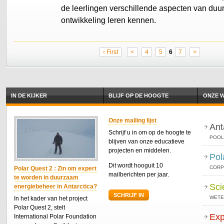
de leerlingen verschillende aspecten van du
ontwikkeling leren kennen.
‹ First
<
4
5
6
7
>
IN DE KIJKER
BLIJF OP DE HOOGTE
ONZE W
Onze mailing lijst
Ant
Schrijf u in om op de hoogte te
POOL
blijven van onze educatieve
projecten en middelen.
Pol
Dit wordt hooguit 10
CORP
Polar Quest 2 : Zin om expert
mailberichten per jaar.
te worden in duurzaam
Sci
energiebeheer in Antarctica?
SCHRIJF IN
WETE
In het kader van het project
Polar Quest 2, stelt
Exp
International Polar Foundation