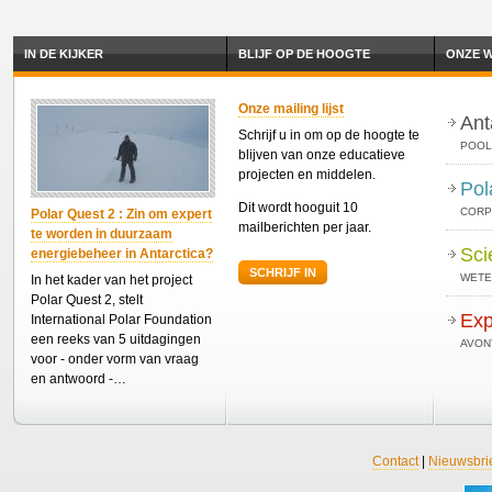
IN DE KIJKER
BLIJF OP DE HOOGTE
ONZE W
Onze mailing lijst
Ant
Schrijf u in om op de hoogte te
POOL
blijven van onze educatieve
projecten en middelen.
Pol
Dit wordt hooguit 10
CORP
Polar Quest 2 : Zin om expert
mailberichten per jaar.
te worden in duurzaam
Sci
energiebeheer in Antarctica?
SCHRIJF IN
WETE
In het kader van het project
Polar Quest 2, stelt
Exp
International Polar Foundation
een reeks van 5 uitdagingen
AVON
voor - onder vorm van vraag
en antwoord -…
Contact
|
Nieuwsbri