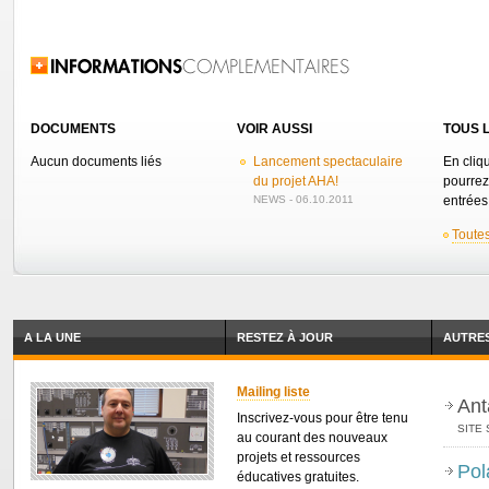
Related Information
DOCUMENTS
VOIR AUSSI
TOUS L
Aucun documents liés
Lancement spectaculaire
En cliq
du projet AHA!
pourrez
NEWS - 06.10.2011
entrées 
Toutes
A LA UNE
RESTEZ À JOUR
AUTRES
Mailing liste
Ant
Inscrivez-vous pour être tenu
SITE 
au courant des nouveaux
projets et ressources
Pol
éducatives gratuites.