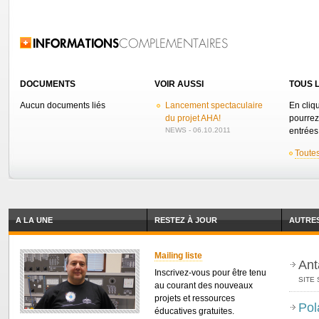
Related Information
DOCUMENTS
VOIR AUSSI
TOUS L
Aucun documents liés
Lancement spectaculaire
En cliq
du projet AHA!
pourrez
NEWS - 06.10.2011
entrées 
Toutes
A LA UNE
RESTEZ À JOUR
AUTRES
Mailing liste
Ant
Inscrivez-vous pour être tenu
SITE 
au courant des nouveaux
projets et ressources
Pol
éducatives gratuites.