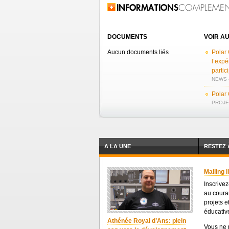
Related Information
DOCUMENTS
VOIR AU
Aucun documents liés
Polar 
l’expé
partic
NEWS -
Polar
PROJET
A LA UNE
RESTEZ 
Mailing l
Inscrivez
au coura
projets e
éducative
Athénée Royal d’Ans: plein
Vous ne 