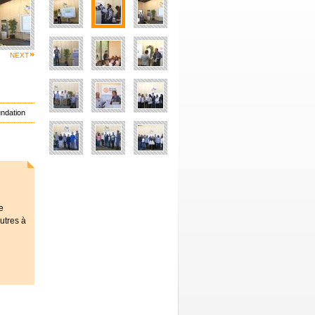
NEXT
undation
e
autres à