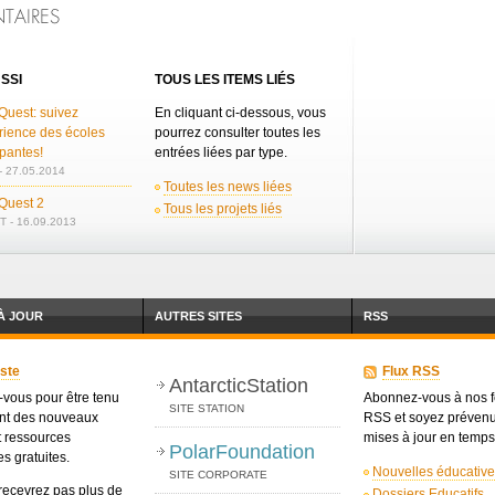
SSI
TOUS LES ITEMS LIÉS
Quest: suivez
En cliquant ci-dessous, vous
rience des écoles
pourrez consulter toutes les
ipantes!
entrées liées par type.
 27.05.2014
Toutes les news liées
 Quest 2
Tous les projets liés
 - 16.09.2013
À JOUR
AUTRES SITES
RSS
iste
Flux RSS
AntarcticStation
-vous pour être tenu
Abonnez-vous à nos 
SITE STATION
nt des nouveaux
RSS et soyez préven
t ressources
mises à jour en temps
PolarFoundation
s gratuites.
Nouvelles éducativ
SITE CORPORATE
recevrez pas plus de
Dossiers Educatifs