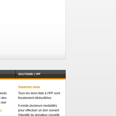
SOUTENIR L'IPF
Soutenez-nous
feeds
Tous les dons faits à l'IPF sont
u des
fiscalement déductibles.
 réel
Il existe plusieurs modalités
pour effectuer un don suivant
es
l'identité du donateur (société