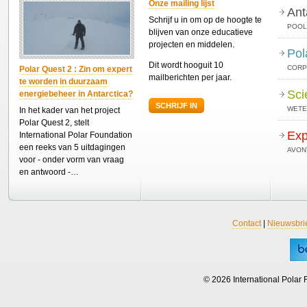
Onze mailing lijst
Ant
Schrijf u in om op de hoogte te
POOL
blijven van onze educatieve
projecten en middelen.
Pol
Dit wordt hooguit 10
CORP
Polar Quest 2 : Zin om expert
mailberichten per jaar.
te worden in duurzaam
Sci
energiebeheer in Antarctica?
SCHRIJF IN
WETE
In het kader van het project
Polar Quest 2, stelt
Exp
International Polar Foundation
een reeks van 5 uitdagingen
AVON
voor - onder vorm van vraag
en antwoord -…
Contact
|
Nieuwsbri
© 2026 International Polar