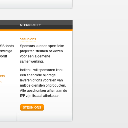
STEUN DE IPF
Steun ons
 RSS feeds
Sponsors kunnen specifieke
rwittigd
projecten steunen of kiezen
wordt
voor een algemene
samenwerking.
Indien u wil sponsoren kan u
een financiële bijdrage
ers
leveren of ons voorzien van
s
nuttige diensten of producten.
Alle geschonken giften aan de
IPF zijn fiscaal aftrekbaar.
STEUN ONS