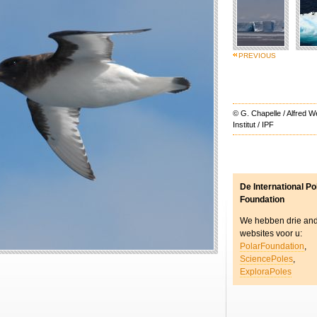
PREVIOUS
© G. Chapelle / Alfred 
Institut / IPF
De International Po
Foundation
We hebben drie an
websites voor u:
PolarFoundation
,
SciencePoles
,
ExploraPoles