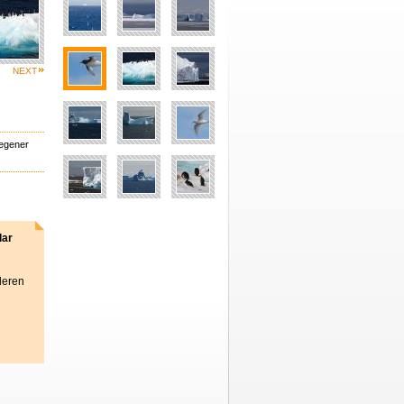
NEXT
Wegener
lar
deren