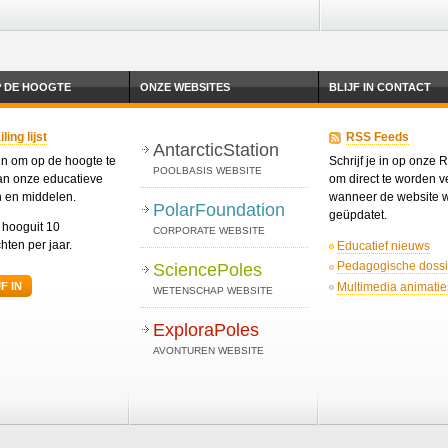
P DE HOOGTE
ONZE WEBSITES
BLIJF IN CONTACT
ing lijst
RSS Feeds
AntarcticStation
 in om op de hoogte te
Schrijf je in op onze
POOLBASIS WEBSITE
van onze educatieve
om direct te worden ve
n en middelen.
wanneer de website 
PolarFoundation
geüpdatet.
t hooguit 10
CORPORATE WEBSITE
hten per jaar.
Educatief nieuws
Pedagogische dossi
SciencePoles
Multimedia animatie
F IN
WETENSCHAP WEBSITE
ExploraPoles
AVONTUREN WEBSITE