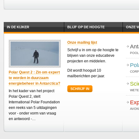
IN DE KIJKER
BLIJF OP DE HOOGTE
ONZE W
Onze mailing lijst
Ant
Schrijf u in om op de hoogte te
POOL
blijven van onze educatieve
projecten en middelen.
Pol
Dit wordt hooguit 10
CORP
Polar Quest 2 : Zin om expert
mailberichten per jaar.
te worden in duurzaam
Sci
energiebeheer in Antarctica?
SCHRIJF IN
WETE
In het kader van het project
Polar Quest 2, stelt
Exp
International Polar Foundation
een reeks van 5 uitdagingen
AVON
voor - onder vorm van vraag
en antwoord -…