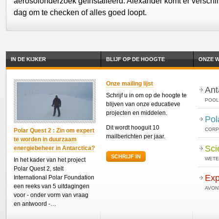
aërosolonderzoek geïnstalleerd. Alexander komt er verschi
dag om te checken of alles goed loopt.
IN DE KIJKER
BLIJF OP DE HOOGTE
ONZE W
Onze mailing lijst
Ant
Schrijf u in om op de hoogte te
POOL
blijven van onze educatieve
projecten en middelen.
Pol
Dit wordt hooguit 10
CORP
Polar Quest 2 : Zin om expert
mailberichten per jaar.
te worden in duurzaam
Sci
energiebeheer in Antarctica?
SCHRIJF IN
WETE
In het kader van het project
Polar Quest 2, stelt
Exp
International Polar Foundation
een reeks van 5 uitdagingen
AVON
voor - onder vorm van vraag
en antwoord -…