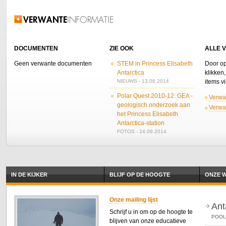
Verwante informatie
DOCUMENTEN
ZIE OOK
ALLE 
Geen verwante documenten
STEM in Princess Elisabeth
Door op
Antarctica
klikken
NIEUWS - 13.08.2014
items v
Polar Quest 2010-12: GEA -
Verwa
geologisch onderzoek aan
Verwan
het Princess Elisabeth
Antarctica-station
FOTOS - 24.09.2014
IN DE KIJKER
BLIJF OP DE HOOGTE
ONZE W
Onze mailing lijst
Ant
Schrijf u in om op de hoogte te
POOL
blijven van onze educatieve