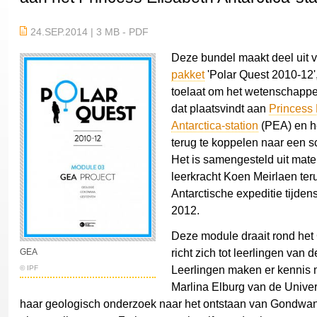
24.SEP.2014 | 3 MB - PDF
Deze bundel maakt deel uit 
pakket
'Polar Quest 2010-12',
toelaat om het wetenschappe
dat plaatsvindt aan
Princess 
Antarctica-station
(PEA) en h
terug te koppelen naar een s
Het is samengesteld uit mater
leerkracht Koen Meirlaen ter
Antarctische expeditie tijd
2012.
Deze module draait rond het
richt zich tot leerlingen van 
GEA
Leerlingen maken er kennis 
© IPF
Marlina Elburg van de Univer
haar geologisch onderzoek naar het ontstaan van Gondwan