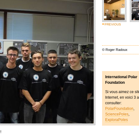
PREVIOUS
© Roger Radoux
International Polar
Foundation
Si vous aimez ce sit
Internet, en voici 3 
consulter:
PolarFoundation
,
SciencePoles
,
ExploraPoles
!