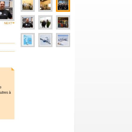
NEXT
e
autres à