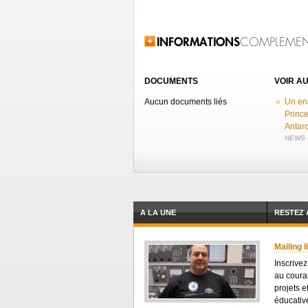
Related Information
DOCUMENTS
VOIR AU
Aucun documents liés
Un ens
Prince
Antarc
NEWS -
A LA UNE
RESTEZ 
Mailing l
Inscrivez
au coura
projets e
éducative