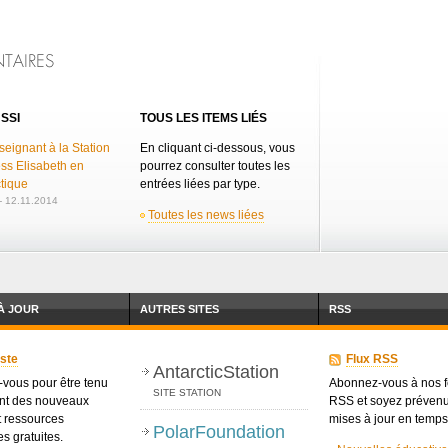
SSI
TOUS LES ITEMS LIÉS
eignant à la Station
En cliquant ci-dessous, vous
ss Elisabeth en
pourrez consulter toutes les
tique
entrées liées par type.
 12.11.2014
Toutes les news liées
À JOUR
AUTRES SITES
RSS
iste
Flux RSS
AntarcticStation
-vous pour être tenu
Abonnez-vous à nos 
SITE STATION
nt des nouveaux
RSS et soyez préven
t ressources
mises à jour en temps
PolarFoundation
s gratuites.