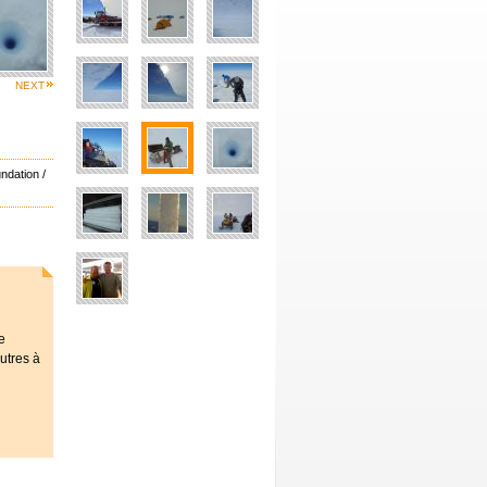
NEXT
ndation /
e
autres à