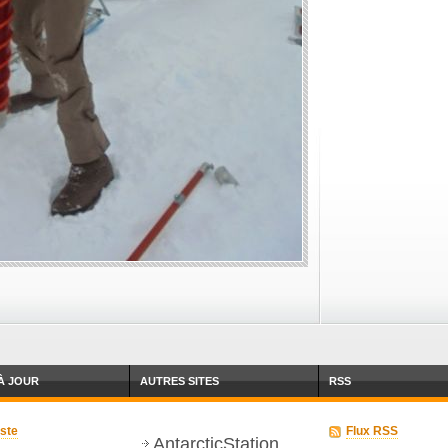
À JOUR
AUTRES SITES
RSS
iste
Flux RSS
AntarcticStation