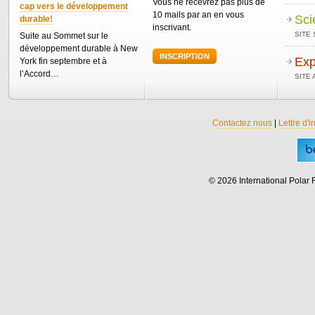
Vous ne recevrez pas plus de
cap vers le développement
10 mails par an en vous
Sci
durable!
inscrivant.
SITE 
Suite au Sommet sur le
développement durable à New
INSCRIPTION
Exp
York fin septembre et à
l’Accord…
SITE
Contactez nous
|
Lettre d'i
© 2026 International Polar