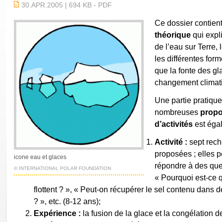
30.APR.2005 | 694 KB - PDF
Ce dossier contien
théorique
qui expli
de l’eau sur Terre, 
les différentes for
que la fonte des gl
changement climati
Une partie pratiqu
nombreuses
propo
d’activités
est éga
Activité :
sept rech
proposées ; elles 
icone eau et glaces
répondre à des ques
© INTERNATIONAL POLAR FOUNDATION
« Pourquoi est-ce 
flottent ? », « Peut-on récupérer le sel contenu dans 
? », etc. (8-12 ans);
Expérience :
la fusion de la glace et la congélation d