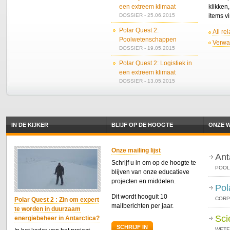
een extreem klimaat
klikken
DOSSIER - 25.06.2015
items v
Polar Quest 2:
All re
Poolwetenschappen
Verwa
DOSSIER - 19.05.2015
Polar Quest 2: Logistiek in
een extreem klimaat
DOSSIER - 13.05.2015
IN DE KIJKER
BLIJF OP DE HOOGTE
ONZE W
Onze mailing lijst
Ant
Schrijf u in om op de hoogte te
POOL
blijven van onze educatieve
projecten en middelen.
Pol
Dit wordt hooguit 10
CORP
Polar Quest 2 : Zin om expert
mailberichten per jaar.
te worden in duurzaam
Sci
energiebeheer in Antarctica?
SCHRIJF IN
WETE