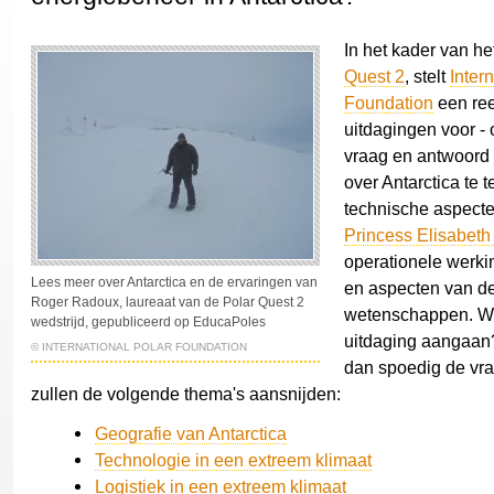
In het kader van he
Quest 2
, stelt
Inter
Foundation
een ree
uitdagingen voor -
vraag en antwoord 
over Antarctica te t
technische aspecte
Princess Elisabeth 
operationele werkin
Lees meer over Antarctica en de ervaringen van
en aspecten van de
Roger Radoux, laureaat van de Polar Quest 2
wetenschappen. Wi
wedstrijd, gepubliceerd op EducaPoles
uitdaging aangaan
© INTERNATIONAL POLAR FOUNDATION
dan spoedig de vr
zullen de volgende thema's aansnijden:
Geografie van Antarctica
Technologie in een extreem klimaat
Logistiek in een extreem klimaat