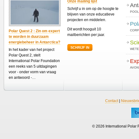
Onze mailing lijst
Ant
Schrijf u in om op de hoogte te
POOL
blijven van onze educatieve
projecten en middelen.
Pol
Dit wordt hooguit 10
CORP
Polar Quest 2 : Zin om expert
mailberichten per jaar.
te worden in duurzaam
Sci
energiebeheer in Antarctica?
SCHRIJF IN
WETE
In het kader van het project
Polar Quest 2, stelt
Exp
International Polar Foundation
een reeks van 5 uitdagingen
AVON
voor - onder vorm van vraag
en antwoord -…
Contact
|
Nieuwsbri
© 2026 International Polar