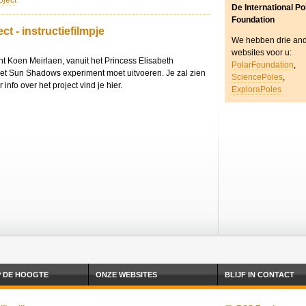
ject
De International Po
Foundation
t - instructiefilmpje
We hebben drie an
websites voor u:
acht Koen Meirlaen, vanuit het Princess Elisabeth
PolarFoundation
,
 het Sun Shadows experiment moet uitvoeren. Je zal zien
SciencePoles
,
info over het project vind je hier.
ExploraPoles
P DE HOOGTE
ONZE WEBSITES
BLIJF IN CONTACT