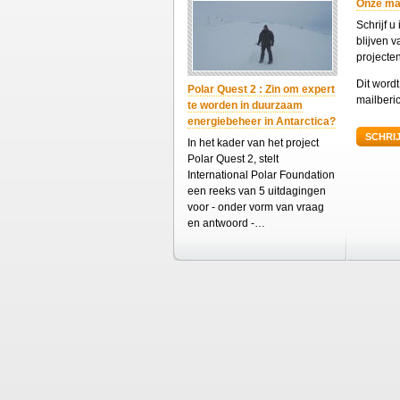
Onze mail
Schrijf u
blijven 
projecte
Dit word
Polar Quest 2 : Zin om expert
mailberic
te worden in duurzaam
energiebeheer in Antarctica?
SCHRIJ
In het kader van het project
Polar Quest 2, stelt
International Polar Foundation
een reeks van 5 uitdagingen
voor - onder vorm van vraag
en antwoord -…