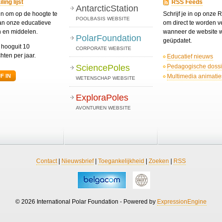
ing lijst
RSS Feeds
AntarcticStation
 in om op de hoogte te
Schrijf je in op onze
POOLBASIS WEBSITE
van onze educatieve
om direct te worden ve
n en middelen.
wanneer de website 
PolarFoundation
geüpdatet.
t hooguit 10
CORPORATE WEBSITE
hten per jaar.
Educatief nieuws
Pedagogische dossi
SciencePoles
Multimedia animatie
F IN
WETENSCHAP WEBSITE
ExploraPoles
AVONTUREN WEBSITE
Contact
|
Nieuwsbrief
|
Toegankelijkheid
|
Zoeken
|
RSS
© 2026 International Polar Foundation - Powered by
ExpressionEngine