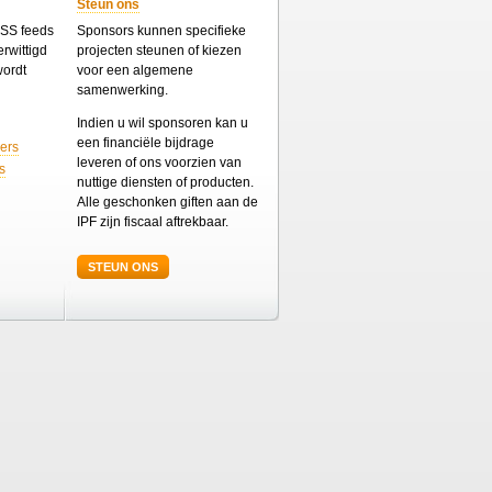
Steun ons
 RSS feeds
Sponsors kunnen specifieke
rwittigd
projecten steunen of kiezen
wordt
voor een algemene
samenwerking.
Indien u wil sponsoren kan u
een financiële bijdrage
ers
leveren of ons voorzien van
s
nuttige diensten of producten.
Alle geschonken giften aan de
IPF zijn fiscaal aftrekbaar.
STEUN ONS