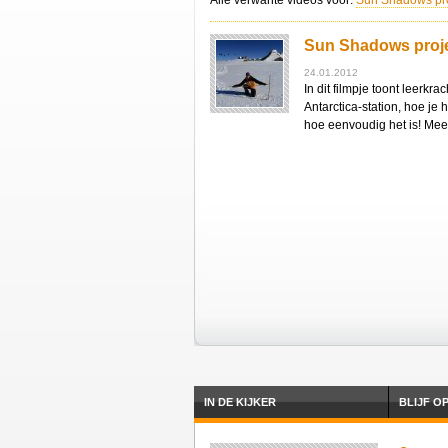
Alle verwante videos voor:
Sun Shadows pro
Sun Shadows projec
24.01.2012
In dit filmpje toont leerkr
Antarctica-station, hoe je
hoe eenvoudig het is! Meer 
IN DE KIJKER
BLIJF O