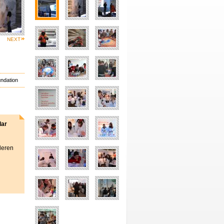
NEXT
undation
lar
deren