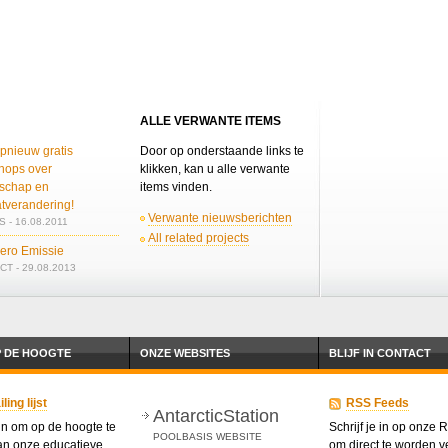
ALLE VERWANTE ITEMS
pnieuw gratis
Door op onderstaande links te
hops over
klikken, kan u alle verwante
schap en
items vinden.
atverandering!
Verwante nieuwsberichten
 - 16.08.2011
All related projects
Zero Emissie
T - 29.08.2013
P DE HOOGTE
ONZE WEBSITES
BLIJF IN CONTACT
ing lijst
RSS Feeds
AntarcticStation
 in om op de hoogte te
Schrijf je in op onze
POOLBASIS WEBSITE
van onze educatieve
om direct te worden ve