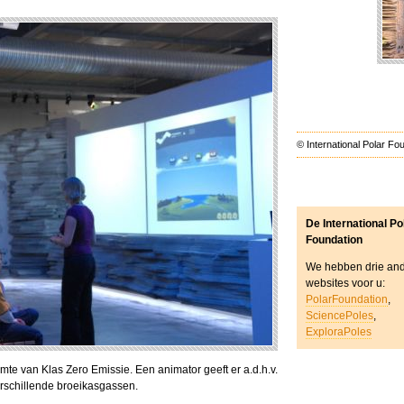
© International Polar Fo
De International Po
Foundation
We hebben drie an
websites voor u:
PolarFoundation
,
SciencePoles
,
ExploraPoles
mte van Klas Zero Emissie. Een animator geeft er a.d.h.v.
erschillende broeikasgassen.