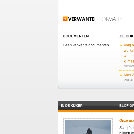
Verwante informatie
DOCUMENTEN
ZIE OOK
Geen verwante documenten
Volg o
works
weten
klima
NIEUWS
Klas 
PROJEC
IN DE KIJKER
BLIJF O
Onze mail
Schrijf u
blijven 