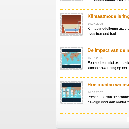
Klimaatmodellerin
16.07.2005
Klimaatmodellering uitgel
overstromend bad.
De impact van de 
15.07.2005
Een snel (en niet exhausti
klimaatopwarming op het 
Hoe moeten we re
14.07.2005
Presentatie van de bronne
gevolgd door een aantal m