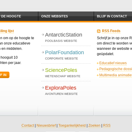
P DE HOOGTE
ONZE WEBSITES
BLIJF IN CONTACT
ing lijst
RSS Feeds
AntarcticStation
 in om op de hoogte te
Schrijf je in op onze
POOLBASIS WEBSITE
van onze educatieve
om direct te worden ve
n en middelen.
wanneer de website 
PolarFoundation
geüpdatet.
t hooguit 10
CORPORATE WEBSITE
hten per jaar.
Educatief nieuws
Pedagogische dossi
SciencePoles
Multimedia animatie
F IN
WETENSCHAP WEBSITE
ExploraPoles
AVONTUREN WEBSITE
Contact
|
Nieuwsbrief
|
Toegankelijkheid
|
Zoeken
|
RSS