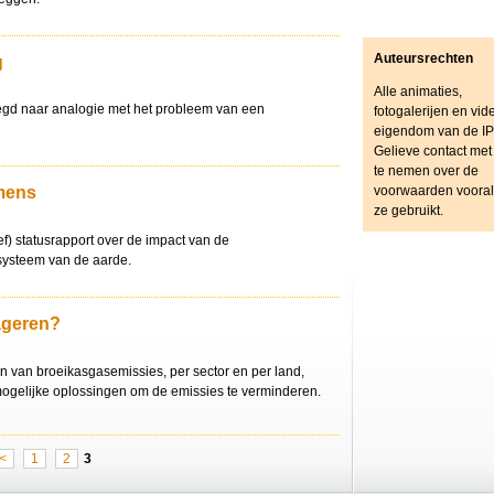
Auteursrechten
g
Alle animaties,
egd naar analogie met het probleem van een
fotogalerijen en vide
eigendom van de IP
Gelieve contact met
te nemen over de
voorwaarden vooral
mens
ze gebruikt.
ef) statusrapport over de impact van de
systeem van de aarde.
ageren?
n van broeikasgasemissies, per sector en per land,
ogelijke oplossingen om de emissies te verminderen.
<
1
2
3