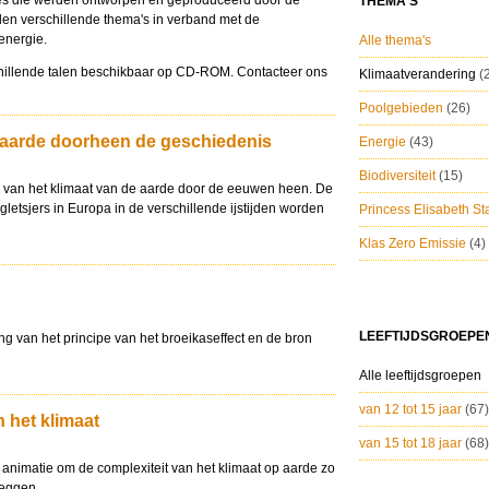
ties die werden ontworpen en geproduceerd door de
THEMA'S
len verschillende thema's in verband met de
 energie.
Alle thema's
chillende talen beschikbaar op CD-ROM. Contacteer ons
Klimaatverandering
(
Poolgebieden
(26)
e aarde doorheen de geschiedenis
Energie
(43)
Biodiversiteit
(15)
 van het klimaat van de aarde door de eeuwen heen. De
gletsjers in Europa in de verschillende ijstijden worden
Princess Elisabeth St
Klas Zero Emissie
(4)
LEEFTIJDSGROEPE
g van het principe van het broeikaseffect en de bron
Alle leeftijdsgroepen
van 12 tot 15 jaar
(67)
n het klimaat
van 15 tot 18 jaar
(68)
animatie om de complexiteit van het klimaat op aarde zo
leggen.