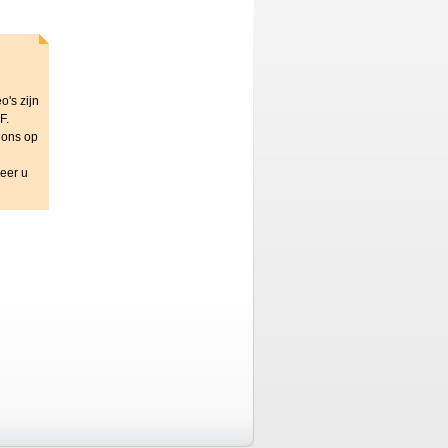
o's zijn
F.
 ons op
eer u