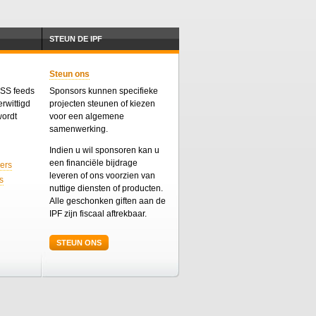
STEUN DE IPF
Steun ons
 RSS feeds
Sponsors kunnen specifieke
rwittigd
projecten steunen of kiezen
wordt
voor een algemene
samenwerking.
Indien u wil sponsoren kan u
een financiële bijdrage
ers
leveren of ons voorzien van
s
nuttige diensten of producten.
Alle geschonken giften aan de
IPF zijn fiscaal aftrekbaar.
STEUN ONS