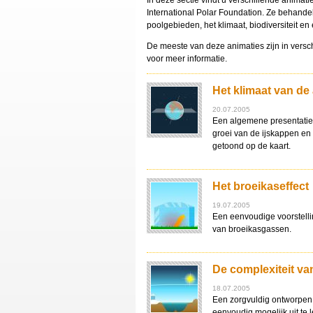
In deze sectie vindt u verschillende anima
International Polar Foundation. Ze behande
poolgebieden, het klimaat, biodiversiteit en
De meeste van deze animaties zijn in vers
voor meer informatie.
Het klimaat van d
20.07.2005
Een algemene presentatie
groei van de ijskappen en 
getoond op de kaart.
Het broeikaseffect
19.07.2005
Een eenvoudige voorstellin
van broeikasgassen.
De complexiteit va
18.07.2005
Een zorgvuldig ontworpen 
eenvoudig mogelijk uit te 