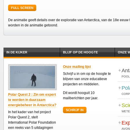
FULL SCREEN
De animatie geeft details over de exploratie van Antarctica, van de 18e eeuw
worden in de animatie getoond.
IN DE KIJKER
BLIJF OP DE HOOGTE
ONZE W
Onze mailing lijst
Ant
Schrijf u in om op de hoogte te
POOL
blijven van onze educatieve
projecten en middelen.
Pol
Dit wordt hooguit 10
CORP
Polar Quest 2 : Zin om expert
mailberichten per jaar.
te worden in duurzaam
Sci
energiebeheer in Antarctica?
SCHRIJF IN
WETE
In het kader van het project
Polar Quest 2, stelt
Exp
International Polar Foundation
een reeks van 5 uitdagingen
AVON