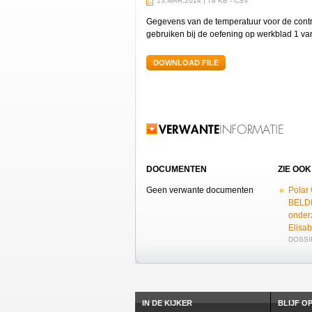
13.MAR.2014 | 78 KB - CSV
Gegevens van de temperatuur voor de contro
gebruiken bij de oefening op werkblad 1 v
DOWNLOAD FILE
Verwante informatie
DOCUMENTEN
ZIE OOK
Geen verwante documenten
Polar
BELDI
onder
Elisab
DOSSIE
IN DE KIJKER
BLIJF O