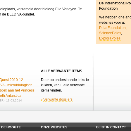
De International Po
Foundation
leplaats, verzameld door bioloog Elie Verleyen. Te
an de BELDIVA-bundel.
We hebben drie an
websites voor u:
PolarFoundation
,
SciencePoles
,
ExploraPoles
ALLE VERWANTE ITEMS
 Quest 2010-12:
Door op onderstaande links te
VA - microbiologisch
klikken, kan u alle verwante
zoek aan het Princess
items vinden.
eth Antarctica
Verwante dossiers
R - 13.03.2014
P DE HOOGTE
ONZE WEBSITES
BLIJF IN CONTACT