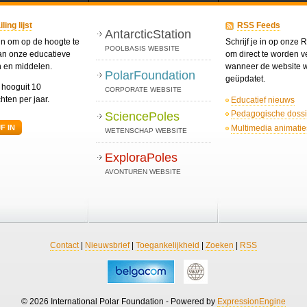
ing lijst
RSS Feeds
AntarcticStation
 in om op de hoogte te
Schrijf je in op onze
POOLBASIS WEBSITE
van onze educatieve
om direct te worden ve
n en middelen.
wanneer de website 
PolarFoundation
geüpdatet.
t hooguit 10
CORPORATE WEBSITE
hten per jaar.
Educatief nieuws
Pedagogische dossi
SciencePoles
Multimedia animatie
F IN
WETENSCHAP WEBSITE
ExploraPoles
AVONTUREN WEBSITE
Contact
|
Nieuwsbrief
|
Toegankelijkheid
|
Zoeken
|
RSS
© 2026 International Polar Foundation - Powered by
ExpressionEngine