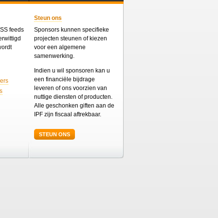
Steun ons
 RSS feeds
Sponsors kunnen specifieke
rwittigd
projecten steunen of kiezen
wordt
voor een algemene
samenwerking.
Indien u wil sponsoren kan u
een financiële bijdrage
ers
leveren of ons voorzien van
s
nuttige diensten of producten.
Alle geschonken giften aan de
IPF zijn fiscaal aftrekbaar.
STEUN ONS