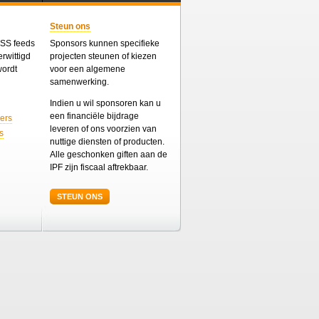
Steun ons
 RSS feeds
Sponsors kunnen specifieke
rwittigd
projecten steunen of kiezen
wordt
voor een algemene
samenwerking.
Indien u wil sponsoren kan u
een financiële bijdrage
ers
leveren of ons voorzien van
s
nuttige diensten of producten.
Alle geschonken giften aan de
IPF zijn fiscaal aftrekbaar.
STEUN ONS