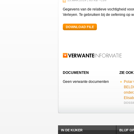
13.MAR.2014 | 83 KB - CSV
Gegevens van de relatieve vochtigheid voor
Verleyen. Te gebruiken bij de oefening op
DOWNLOAD FILE
Verwante informatie
DOCUMENTEN
ZIE OOK
Geen verwante documenten
Polar
BELDI
onder
Elisab
DOSSIE
IN DE KIJKER
BLIJF O