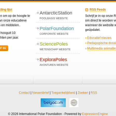
ing lijst
RSS Feeds
AntarcticStation
 in om op de hoogte te
Schrijf je in op onze
POOLBASIS WEBSITE
van onze educatieve
om direct te worden ve
n en middelen.
wanneer de website 
PolarFoundation
geüpdatet.
t hooguit 10
CORPORATE WEBSITE
hten per jaar.
Educatief nieuws
Pedagogische dossi
SciencePoles
Multimedia animatie
F IN
WETENSCHAP WEBSITE
ExploraPoles
AVONTUREN WEBSITE
Contact
|
Nieuwsbrief
|
Toegankelijkheid
|
Zoeken
|
RSS
© 2026 International Polar Foundation - Powered by
ExpressionEngine