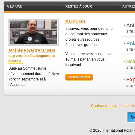
A LA UNE
RESTEZ À JOUR
AUTRES
Mailing liste
Ant
Inscrivez-vous pour être tenu
SITE 
au courant des nouveaux
projets et ressources
Pol
éducatives gratuites.
SITE
Athénée Royal d’Ans: plein
Vous ne recevrez pas plus de
cap vers le développement
10 mails par an en vous
Sci
durable!
inscrivant.
SITE 
Suite au Sommet sur le
développement durable à New
INSCRIPTION
Exp
York fin septembre et à
l’Accord…
SITE
Contactez nous
|
Lettre d'i
© 2026 International Polar