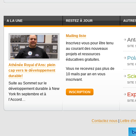
A LA UNE
RESTEZ À JOUR
AUTRES
Mailing liste
Ant
Inscrivez-vous pour être tenu
SITE 
au courant des nouveaux
projets et ressources
Pol
éducatives gratuites.
SITE
Athénée Royal d’Ans: plein
Vous ne recevrez pas plus de
cap vers le développement
10 mails par an en vous
Sci
durable!
inscrivant.
SITE 
Suite au Sommet sur le
développement durable à New
INSCRIPTION
Exp
York fin septembre et à
l’Accord…
SITE
Contactez nous
|
Lettre d'i